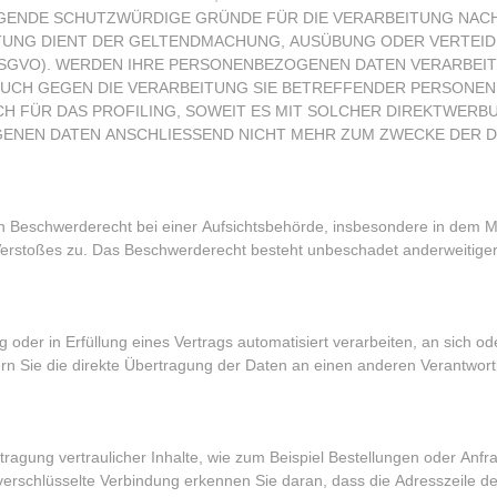
NGENDE SCHUTZWÜRDIGE GRÜNDE FÜR DIE VERARBEITUNG NACHW
ITUNG DIENT DER GELTENDMACHUNG, AUSÜBUNG ODER VERTEI
DSGVO). WERDEN IHRE PERSONENBEZOGENEN DATEN VERARBEI
SPRUCH GEGEN DIE VERARBEITUNG SIE BETREFFENDER PERSON
H FÜR DAS PROFILING, SOWEIT ES MIT SOLCHER DIREKTWERBU
GENEN DATEN ANSCHLIESSEND NICHT MEHR ZUM ZWECKE DER
 Beschwerderecht bei einer Aufsichtsbehörde, insbesondere in dem Mi
 Verstoßes zu. Das Beschwerderecht besteht unbeschadet anderweitiger
 oder in Erfüllung eines Vertrags automatisiert verarbeiten, an sich od
 Sie die direkte Übertragung der Daten an einen anderen Verantwortlic
agung vertraulicher Inhalte, wie zum Beispiel Bestellungen oder Anfra
erschlüsselte Verbindung erkennen Sie daran, dass die Adresszeile des