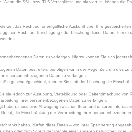
e. Wenn die SSL- bzw. TLS-Verschlüsselung aktiviert ist, können die Dat
erzeit das Recht auf unentgeltliche Auskunft über Ihre gespeichert
ggf. ein Recht auf Berichtigung oder Löschung dieser Daten. Hierzu 
 wenden.
rsonenbezogenen Daten zu verlangen. Hierzu können Sie sich jederzei
ogenen Daten bestreiten, benötigen wir in der Regel Zeit, um dies zu 
 Ihrer personenbezogenen Daten zu verlangen.
äßig geschah/geschieht, können Sie statt der Löschung die Einschrä
Sie sie jedoch zur Ausübung, Verteidigung oder Geltendmachung von 
erarbeitung Ihrer personenbezogenen Daten zu verlangen.
egt haben, muss eine Abwägung zwischen Ihren und unseren Interes
s Recht, die Einschränkung der Verarbeitung Ihrer personenbezogenen
chränkt haben, dürfen diese Daten – von ihrer Speicherung abgesehen
chen oder zum Schutz der Rechte einer anderen natürlichen oder jur