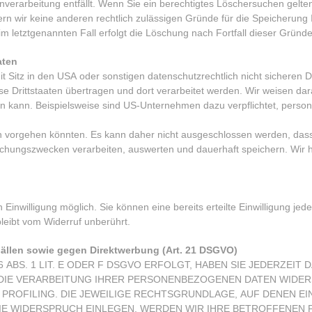
verarbeitung entfällt. Wenn Sie ein berechtigtes Löschersuchen gelte
fern wir keine anderen rechtlich zulässigen Gründe für die Speicheru
im letztgenannten Fall erfolgt die Löschung nach Fortfall dieser Gründe
aten
 Sitz in den USA oder sonstigen datenschutzrechtlich nicht sicheren 
e Drittstaaten übertragen und dort verarbeitet werden. Wir weisen dar
den kann. Beispielsweise sind US-Unternehmen dazu verpflichtet, per
ich vorgehen könnten. Es kann daher nicht ausgeschlossen werden, das
chungszwecken verarbeiten, auswerten und dauerhaft speichern. Wir 
inwilligung möglich. Sie können eine bereits erteilte Einwilligung jede
leibt vom Widerruf unberührt.
ällen sowie gegen
Direktwerbung (Art. 21 DSGVO)
BS. 1 LIT. E ODER F DSGVO ERFOLGT, HABEN SIE JEDERZEIT D
 DIE VERARBEITUNG IHRER PERSONENBEZOGENEN DATEN WIDER
 PROFILING. DIE JEWEILIGE RECHTSGRUNDLAGE, AUF DENEN EI
IE WIDERSPRUCH EINLEGEN, WERDEN WIR IHRE BETROFFENE