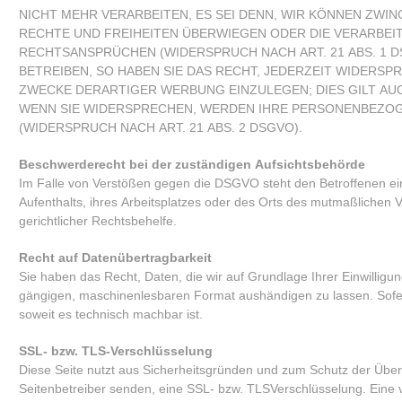
NICHT MEHR VERARBEITEN, ES SEI DENN, WIR KÖNNEN ZWI
RECHTE UND FREIHEITEN ÜBERWIEGEN ODER DIE VERARBE
RECHTSANSPRÜCHEN (WIDERSPRUCH NACH ART. 21 ABS. 1 
BETREIBEN, SO HABEN SIE DAS RECHT, JEDERZEIT WIDER
ZWECKE DERARTIGER WERBUNG EINZULEGEN; DIES GILT AUC
WENN SIE WIDERSPRECHEN, WERDEN IHRE PERSONENBEZO
(WIDERSPRUCH NACH ART. 21 ABS. 2 DSGVO).
Beschwerderecht bei der zuständigen Aufsichtsbehörde
Im Falle von Verstößen gegen die DSGVO steht den Betroffenen ein
Aufenthalts, ihres Arbeitsplatzes oder des Orts des mutmaßlichen
gerichtlicher Rechtsbehelfe.
Recht auf Datenübertragbarkeit
Sie haben das Recht, Daten, die wir auf Grundlage Ihrer Einwilligung
gängigen, maschinenlesbaren Format aushändigen zu lassen. Sofern
soweit es technisch machbar ist.
SSL- bzw. TLS-Verschlüsselung
Diese Seite nutzt aus Sicherheitsgründen und zum Schutz der Übertr
Seitenbetreiber senden, eine SSL- bzw. TLSVerschlüsselung. Eine v