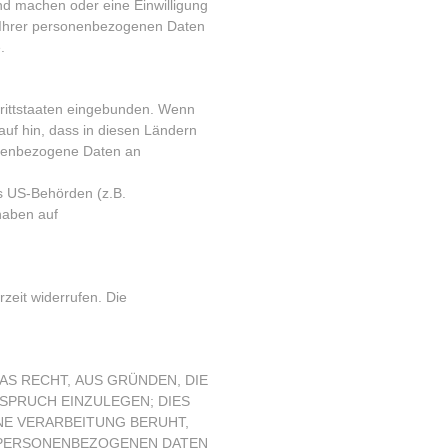
nd machen oder eine Einwilligung
ng Ihrer personenbezogenen Daten
.
Drittstaaten eingebunden. Wenn
auf hin, dass in diesen Ländern
sonenbezogene Daten an
s US-Behörden (z.B.
haben auf
rzeit widerrufen. Die
AS RECHT, AUS GRÜNDEN, DIE
SPRUCH EINZULEGEN; DIES
NE VERARBEITUNG BERUHT,
N PERSONENBEZOGENEN DATEN