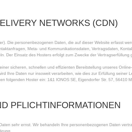
DELIVERY NETWORKS (CDN)
ster). Die personenbezogenen Daten, die auf dieser Website erfasst we
Kontaktanfragen, Meta- und Kommunikationsdaten, Vertragsdaten, Konta
ln. Der Einsatz des Hosters erfolgt zum Zwecke der Vertragserfüllung
iner sicheren, schnellen und effizienten Bereitstellung unseres Onlin
ird Ihre Daten nur insoweit verarbeiten, wie dies zur Erfüllung seiner Le
zen folgenden Hoster ein: 1&1 IONOS SE, Eigendorfer Str. 57, 56410 
UND PFLICHTINFORMATIONEN
 Daten sehr ernst. Wir behandeln Ihre personenbezogenen Daten vertr
ärung.